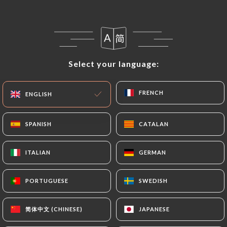
Open today until 02:00
Select your language:
Select your language:
CHEZ PAPY
FRENCH
FRENCH
ENGLISH
ENGLISH
27 REVIEW
SPANISH
SPANISH
CATALAN
CATALAN
BISTROT PARISIEN
39 Rue De Caumartin
ITALIAN
ITALIAN
GERMAN
GERMAN
75009 Paris France
PORTUGUESE
PORTUGUESE
SWEDISH
SWEDISH
简体中文 (CHINESE)
简体中文 (CHINESE)
JAPANESE
JAPANESE
Who are we?