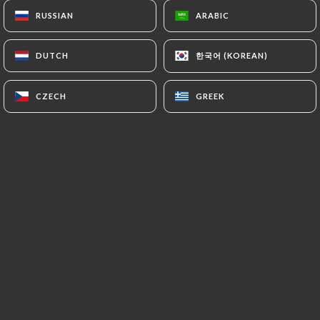
RUSSIAN
RUSSIAN
ARABIC
ARABIC
CHEZ PAPY Bistrot Parisien : un
한국어 (KOREAN)
한국어 (KOREAN)
DUTCH
DUTCH
charmant restaurant situé au cœur de
Paris, réputé pour sa cuisine
CZECH
CZECH
GREEK
GREEK
traditionnelle française et son
ambiance chaleureuse.
Le restaurant offre une expérience
gastronomique authentique avec un
menu varié mettant en valeur les
classiques de la cuisine française,
préparés avec des ingrédients frais et
de qualité.
Avec son décor accueillant et son
service attentif, Chez Papy Bistrot
Parisien est un lieu idéal pour découvrir
et savourer les délices culinaires de la
capitale française.